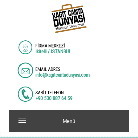
FİRMA MERKEZİ
İkitelli / İSTANBUL
EMAİL ADRESİ
info@kagitcantadunyasi.com
SABİT TELEFON
+90 530 887 64 59
Menü