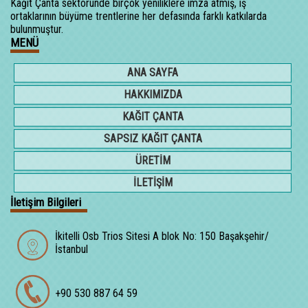
Kağıt Çanta sektöründe birçok yeniliklere imza atmış, iş
ortaklarının büyüme trentlerine her defasında farklı katkılarda
bulunmuştur.
MENÜ
ANA SAYFA
HAKKIMIZDA
KAĞIT ÇANTA
SAPSIZ KAĞIT ÇANTA
ÜRETİM
İLETİŞİM
İletişim Bilgileri
İkitelli Osb Trios Sitesi A blok No: 150 Başakşehir/
İstanbul
+90 530 887 64 59