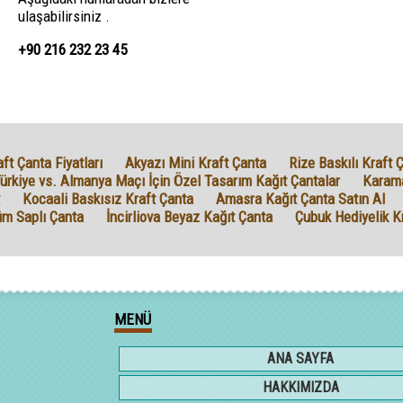
ulaşabilirsiniz .
+90 216 232 23 45
ft Çanta Fiyatları
Akyazı Mini Kraft Çanta
Rize Baskılı Kraft Ç
rkiye vs. Almanya Maçı İçin Özel Tasarım Kağıt Çantalar
Karama
Kocaali Baskısız Kraft Çanta
Amasra Kağıt Çanta Satın Al
üm Saplı Çanta
İncirliova Beyaz Kağıt Çanta
Çubuk Hediyelik K
MENÜ
ANA SAYFA
HAKKIMIZDA