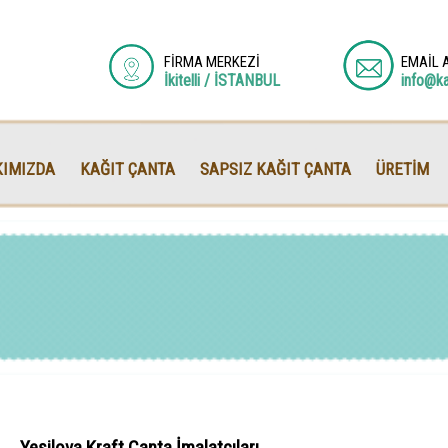
FİRMA MERKEZİ
EMAİL 
İkitelli / İSTANBUL
info@k
IMIZDA
KAĞIT ÇANTA
SAPSIZ KAĞIT ÇANTA
ÜRETİM
Yeşilova Kraft Çanta İmalatçıları