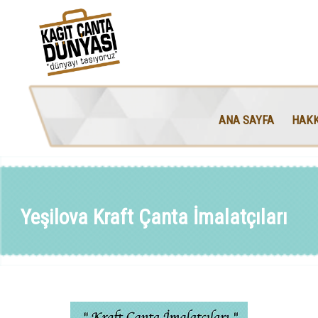
ANA SAYFA
HAKK
Yeşilova Kraft Çanta İmalatçıları