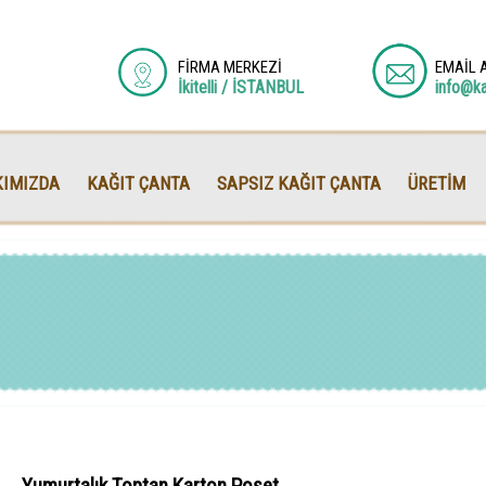
FİRMA MERKEZİ
EMAİL 
İkitelli / İSTANBUL
info@k
IMIZDA
KAĞIT ÇANTA
SAPSIZ KAĞIT ÇANTA
ÜRETİM
Yumurtalık Toptan Karton Poşet