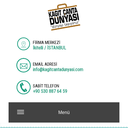
FİRMA MERKEZİ
İkitelli / İSTANBUL
EMAİL ADRESİ
info@kagitcantadunyasi.com
SABİT TELEFON
+90 530 887 64 59
Menü