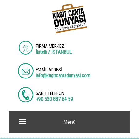
FİRMA MERKEZİ
İkitelli / İSTANBUL
EMAİL ADRESİ
info@kagitcantadunyasi.com
SABİT TELEFON
+90 530 887 64 59
Menü