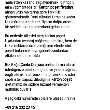
maliyetten kazanç sağlayabilmek için toplu
alım yapmaktadırlar.
Karton poşet fiyatları
alınan ürün miktarına göre farklılık
göstermektedir. Yani tüketici firma ne kadar
fazla ürün alırsa birim fiyatta doğru orantılı
bir şekilde azalma meydana gelmektedir.
Bu nedenle tüketici hem
karton poşet
fiyatından
avantaj sağlamış olmakta, hem de
fazla miktarda ürün aldığı için elinde stok
poşet bulunmakta ve güncel zamlardan
etkilenmiş olmamakta.
Biz
Kağıt Çanta Dünyas
ı üretici firma olarak
istediğinize ebat ve ölçüde ve yine isteğinize
bağlı olarak ister baskılı ister baskısız, ister
saplı ister sapsız dilediğiniz
karton poşet
üretimimiz ile sizlere hizmet vermekten
mutluluk duyarız.
Aşağıdaki numaradan bizlere ulaşabilirsiniz.
+09 216 232 23 45