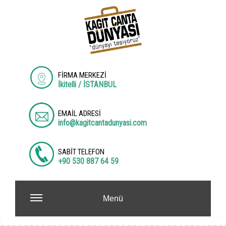
FİRMA MERKEZİ
İkitelli / İSTANBUL
EMAİL ADRESİ
info@kagitcantadunyasi.com
SABİT TELEFON
+90 530 887 64 59
Menü