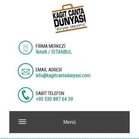
FİRMA MERKEZİ
İkitelli / İSTANBUL
EMAİL ADRESİ
info@kagitcantadunyasi.com
SABİT TELEFON
+90 530 887 64 59
Menü