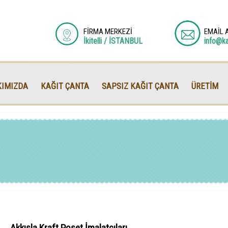
FİRMA MERKEZİ
EMAİL 
İkitelli / İSTANBUL
info@k
IMIZDA
KAĞIT ÇANTA
SAPSIZ KAĞIT ÇANTA
ÜRETİM
Akkışla Kraft Poşet İmalatçıları