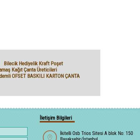
Bilecik Hediyelik Kraft Poşet
amaş Kağıt Çanta Üreticileri
demli OFSET BASKILI KARTON ÇANTA
İletişim Bilgileri
İkitelli Osb Trios Sitesi A blok No: 150
Başakşehir/İstanbul