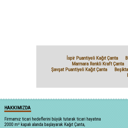
İspir Puantiyeli Kağıt Çanta
B
Marmara Renkli Kraft Çanta
Şavşat Puantiyeli Kağıt Çanta
Beşikt
HAKKIMIZDA
Firmamız ticari hedeflerini büyük tutarak ticari hayatına
2000 m² kapalı alanda başlayarak Kağıt Çanta,