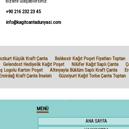
bizlere ulaşabilirsiniz.
+90 216 232 23 45
info@kagitcantadunyasi.com
ozkurt Küçük Kraft Çanta
Balıkesir Kağıt Poşet Fiyatları Toptan
Gelendost Hediyelik Kağıt Poşet
Nilüfer Kağıt Saplı Çanta
Ç
aş Logolu Karton Poşet
Altınyayla Büklüm Saplı Kraft Çanta
Er
Emirdağ Kraft Çanta İmalatı
Güzelyurt Kağıt Torba Çanta Toptan
MENÜ
ANA SAYFA