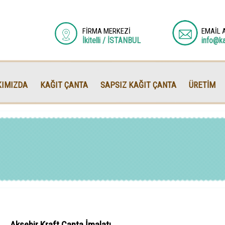
FİRMA MERKEZİ
EMAİL 
İkitelli / İSTANBUL
info@k
IMIZDA
KAĞIT ÇANTA
SAPSIZ KAĞIT ÇANTA
ÜRETİM
Akşehir Kraft Çanta İmalatı