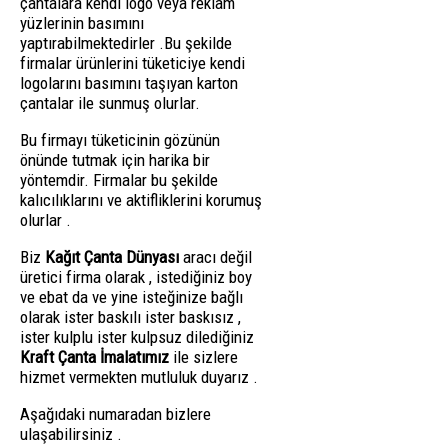
çantalara kendi logo veya reklam
yüzlerinin basımını
yaptırabilmektedirler .Bu şekilde
firmalar ürünlerini tüketiciye kendi
logolarını basımını taşıyan karton
çantalar ile sunmuş olurlar.
Bu firmayı tüketicinin gözünün
önünde tutmak için harika bir
yöntemdir. Firmalar bu şekilde
kalıcılıklarını ve aktifliklerini korumuş
olurlar .
Biz
Kağıt Çanta Dünyası
aracı değil
üretici firma olarak , istediğiniz boy
ve ebat da ve yine isteğinize bağlı
olarak ister baskılı ister baskısız ,
ister kulplu ister kulpsuz dilediğiniz
Kraft Çanta İmalatımız
ile sizlere
hizmet vermekten mutluluk duyarız .
Aşağıdaki numaradan bizlere
ulaşabilirsiniz .