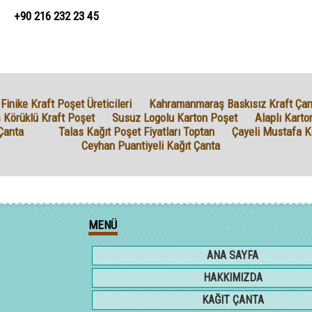
+90 216 232 23 45
Finike Kraft Poşet Üreticileri
Kahramanmaraş Baskısız Kraft Çan
 Körüklü Kraft Poşet
Susuz Logolu Karton Poşet
Alaplı Karto
Çanta
Talas Kağıt Poşet Fiyatları Toptan
Çayeli Mustafa K
Ceyhan Puantiyeli Kağıt Çanta
MENÜ
ANA SAYFA
HAKKIMIZDA
KAĞIT ÇANTA