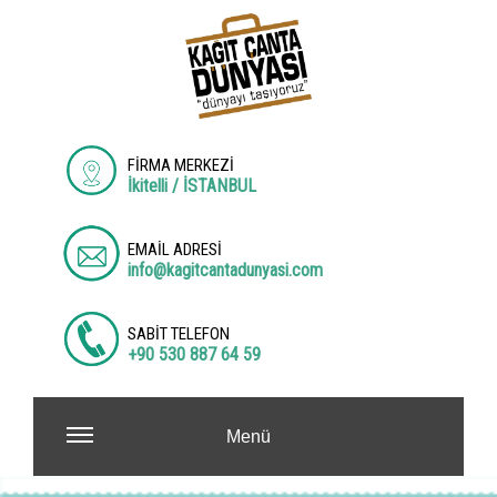
FİRMA MERKEZİ
İkitelli / İSTANBUL
EMAİL ADRESİ
info@kagitcantadunyasi.com
SABİT TELEFON
+90 530 887 64 59
Menü