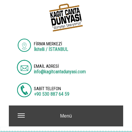
FİRMA MERKEZİ
İkitelli / İSTANBUL
EMAİL ADRESİ
info@kagitcantadunyasi.com
SABİT TELEFON
+90 530 887 64 59
Menü