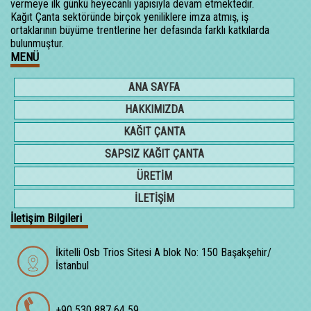
vermeye ilk günkü heyecanlı yapısıyla devam etmektedir.
Kağıt Çanta sektöründe birçok yeniliklere imza atmış, iş
ortaklarının büyüme trentlerine her defasında farklı katkılarda
bulunmuştur.
MENÜ
ANA SAYFA
HAKKIMIZDA
KAĞIT ÇANTA
SAPSIZ KAĞIT ÇANTA
ÜRETİM
İLETİŞİM
İletişim Bilgileri
İkitelli Osb Trios Sitesi A blok No: 150 Başakşehir/
İstanbul
+90 530 887 64 59