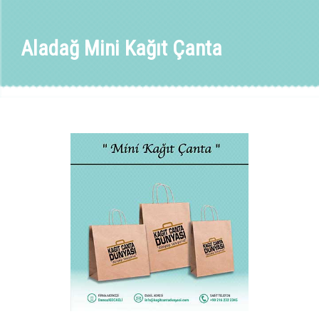
Aladağ Mini Kağıt Çanta