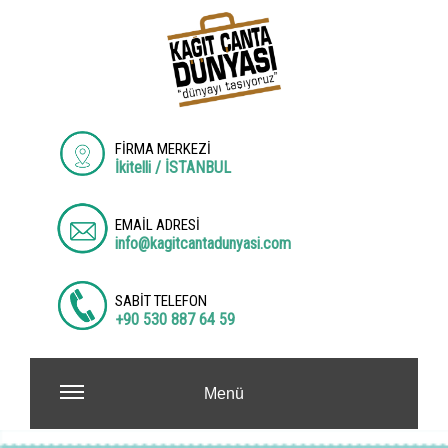
FİRMA MERKEZİ
İkitelli / İSTANBUL
EMAİL ADRESİ
info@kagitcantadunyasi.com
SABİT TELEFON
+90 530 887 64 59
Menü