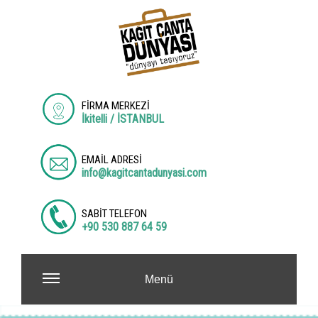
FİRMA MERKEZİ
İkitelli / İSTANBUL
EMAİL ADRESİ
info@kagitcantadunyasi.com
SABİT TELEFON
+90 530 887 64 59
Menü