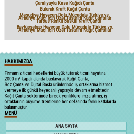
Çamlıyayla Kese Kağıdı Çanta
Bulanık Kraft Kağıt Çanta
Mesudiye Heyecan Dolu Mücadele Türkiye vs.
Almanya Maçı İçin Özel Tasarım Kağıt Çantalar
Tarsus Renkli Baskılı Kraft Çanta
Beytüşşebap Heyecan Dolu Mücadele Türkiye vs.
Almanya Maçı İçin Özel Tasarım Kağıt Çantalar
HAKKIMIZDA
Firmamız ticari hedeflerini büyük tutarak ticari hayatına
2000 m² kapalı alanda başlayarak Kağıt Çanta,
Bez Çanta ve Dijital Baskı ürünlerinde iş ortaklarına hizmet
vermeye ilk günkü heyecanlı yapısıyla devam etmektedir.
Kağıt Çanta sektöründe birçok yeniliklere imza atmış, iş
ortaklarının büyüme trentlerine her defasında farklı katkılarda
bulunmuştur.
MENÜ
ANA SAYFA