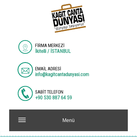
FİRMA MERKEZİ
İkitelli / İSTANBUL
EMAİL ADRESİ
info@kagitcantadunyasi.com
SABİT TELEFON
+90 530 887 64 59
Menü