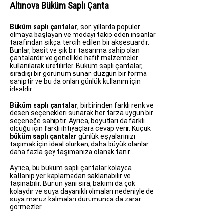
Altınova Büküm Saplı Çanta
Büküm saplı çantalar
, son yıllarda popüler
olmaya başlayan ve modayı takip eden insanlar
tarafından sıkça tercih edilen bir aksesuardır.
Bunlar, basit ve şık bir tasarıma sahip olan
çantalardır ve genellikle hafif malzemeler
kullanılarak üretilirler. Büküm saplı çantalar,
sıradışı bir görünüm sunan düzgün bir forma
sahiptir ve bu da onları günlük kullanım için
idealdir.
Büküm saplı çantalar
, birbirinden farklı renk ve
desen seçenekleri sunarak her tarza uygun bir
seçeneğe sahiptir. Ayrıca, boyutları da farklı
olduğu için farklı ihtiyaçlara cevap verir. Küçük
büküm saplı çantalar
günlük eşyalarınızı
taşımak için ideal olurken, daha büyük olanlar
daha fazla şey taşımanıza olanak tanır.
Ayrıca, bu büküm saplı çantalar kolayca
katlanıp yer kaplamadan saklanabilir ve
taşınabilir. Bunun yanı sıra, bakımı da çok
kolaydır ve suya dayanıklı olmaları nedeniyle de
suya maruz kalmaları durumunda da zarar
görmezler.