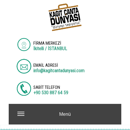
FİRMA MERKEZİ
İkitelli / İSTANBUL
EMAİL ADRESİ
info@kagitcantadunyasi.com
SABİT TELEFON
+90 530 887 64 59
Menü