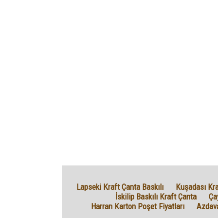
Lapseki Kraft Çanta Baskılı
Kuşadası Kra
İskilip Baskılı Kraft Çanta
Çay
Harran Karton Poşet Fiyatları
Azdava