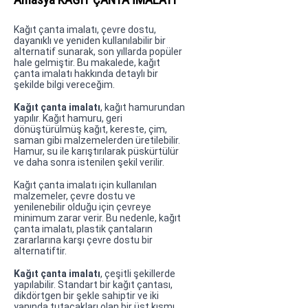
Kağıt çanta imalatı, çevre dostu,
dayanıklı ve yeniden kullanılabilir bir
alternatif sunarak, son yıllarda popüler
hale gelmiştir. Bu makalede, kağıt
çanta imalatı hakkında detaylı bir
şekilde bilgi vereceğim.
Kağıt çanta imalatı
, kağıt hamurundan
yapılır. Kağıt hamuru, geri
dönüştürülmüş kağıt, kereste, çim,
saman gibi malzemelerden üretilebilir.
Hamur, su ile karıştırılarak püskürtülür
ve daha sonra istenilen şekil verilir.
Kağıt çanta imalatı için kullanılan
malzemeler, çevre dostu ve
yenilenebilir olduğu için çevreye
minimum zarar verir. Bu nedenle, kağıt
çanta imalatı, plastik çantaların
zararlarına karşı çevre dostu bir
alternatiftir.
Kağıt çanta imalatı
, çeşitli şekillerde
yapılabilir. Standart bir kağıt çantası,
dikdörtgen bir şekle sahiptir ve iki
yanında tutacakları olan bir üst kısmı