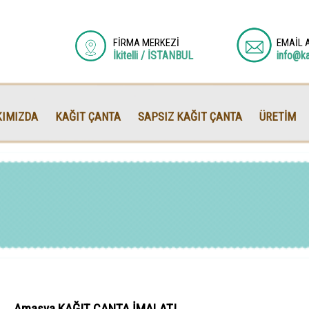
FİRMA MERKEZİ
EMAİL 
İkitelli / İSTANBUL
info@k
IMIZDA
KAĞIT ÇANTA
SAPSIZ KAĞIT ÇANTA
ÜRETİM
Amasya KAĞIT ÇANTA İMALATI