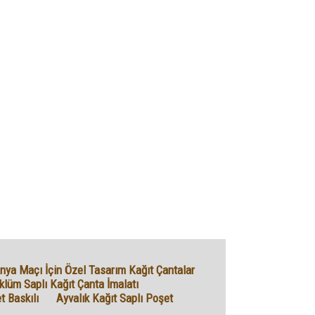
ya Maçı İçin Özel Tasarım Kağıt Çantalar
klüm Saplı Kağıt Çanta İmalatı
t Baskılı
Ayvalık Kağıt Saplı Poşet