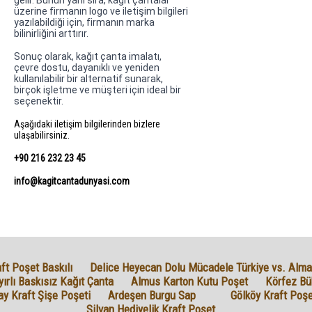
gelir. Bunun yanı sıra, kağıt çantalar
üzerine firmanın logo ve iletişim bilgileri
yazılabildiği için, firmanın marka
bilinirliğini arttırır.
Sonuç olarak, kağıt çanta imalatı,
çevre dostu, dayanıklı ve yeniden
kullanılabilir bir alternatif sunarak,
birçok işletme ve müşteri için ideal bir
seçenektir.
Aşağıdaki iletişim bilgilerinden bizlere
ulaşabilirsiniz.
+90 216 232 23 45
info@kagitcantadunyasi.com
ft Poşet Baskılı
Delice Heyecan Dolu Mücadele Türkiye vs. Alman
ırlı Baskısız Kağıt Çanta
Almus Karton Kutu Poşet
Körfez Bü
y Kraft Şişe Poşeti
Ardeşen Burgu Sap
Gölköy Kraft Poşe
Silvan Hediyelik Kraft Poşet