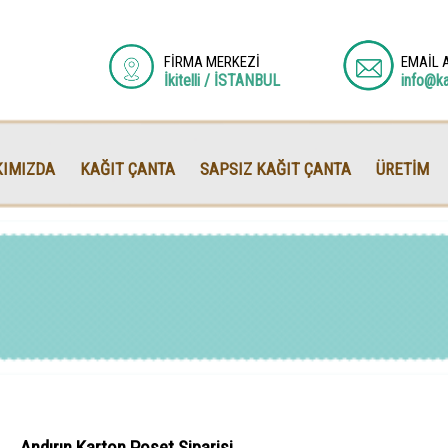
FİRMA MERKEZİ
EMAİL 
İkitelli / İSTANBUL
info@k
IMIZDA
KAĞIT ÇANTA
SAPSIZ KAĞIT ÇANTA
ÜRETİM
Andırın Karton Poşet Siparişi