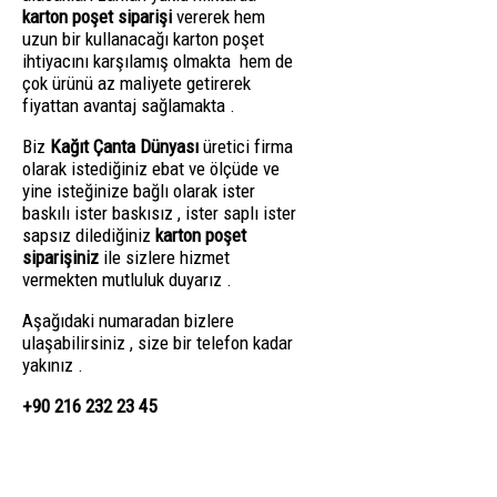
karton poşet siparişi
vererek hem
uzun bir kullanacağı karton poşet
ihtiyacını karşılamış olmakta hem de
çok ürünü az maliyete getirerek
fiyattan avantaj sağlamakta .
Biz
Kağıt Çanta Dünyası
üretici firma
olarak istediğiniz ebat ve ölçüde ve
yine isteğinize bağlı olarak ister
baskılı ister baskısız , ister saplı ister
sapsız dilediğiniz
karton poşet
siparişiniz
ile sizlere hizmet
vermekten mutluluk duyarız .
Aşağıdaki numaradan bizlere
ulaşabilirsiniz , size bir telefon kadar
yakınız .
+90 216 232 23 45