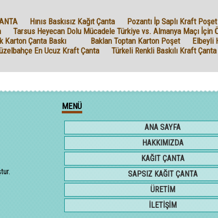
ÇANTA
Hınıs Baskısız Kağıt Çanta
Pozantı İp Saplı Kraft Poşet
n
Tarsus Heyecan Dolu Mücadele Türkiye vs. Almanya Maçı İçin Ö
k Karton Çanta Baskı
Baklan Toptan Karton Poşet
Elbeyli 
üzelbahçe En Ucuz Kraft Çanta
Türkeli Renkli Baskılı Kraft Çanta
MENÜ
ANA SAYFA
HAKKIMIZDA
KAĞIT ÇANTA
tur.
SAPSIZ KAĞIT ÇANTA
ÜRETİM
İLETİŞİM