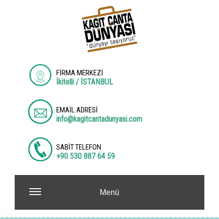
FİRMA MERKEZİ
İkitelli / İSTANBUL
EMAİL ADRESİ
info@kagitcantadunyasi.com
SABİT TELEFON
+90 530 887 64 59
Menü