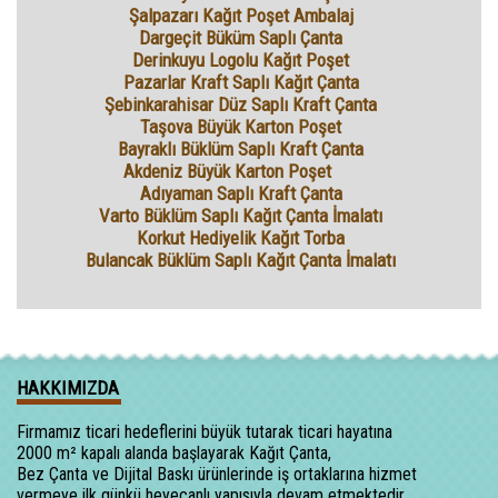
Şalpazarı Kağıt Poşet Ambalaj
Dargeçit Büküm Saplı Çanta
Derinkuyu Logolu Kağıt Poşet
Pazarlar Kraft Saplı Kağıt Çanta
Şebinkarahisar Düz Saplı Kraft Çanta
Taşova Büyük Karton Poşet
Bayraklı Büklüm Saplı Kraft Çanta
Akdeniz Büyük Karton Poşet
Adıyaman Saplı Kraft Çanta
Varto Büklüm Saplı Kağıt Çanta İmalatı
Korkut Hediyelik Kağıt Torba
Bulancak Büklüm Saplı Kağıt Çanta İmalatı
HAKKIMIZDA
Firmamız ticari hedeflerini büyük tutarak ticari hayatına
2000 m² kapalı alanda başlayarak Kağıt Çanta,
Bez Çanta ve Dijital Baskı ürünlerinde iş ortaklarına hizmet
vermeye ilk günkü heyecanlı yapısıyla devam etmektedir.