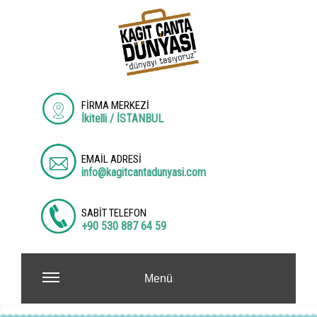
FİRMA MERKEZİ
İkitelli / İSTANBUL
EMAİL ADRESİ
info@kagitcantadunyasi.com
SABİT TELEFON
+90 530 887 64 59
Menü