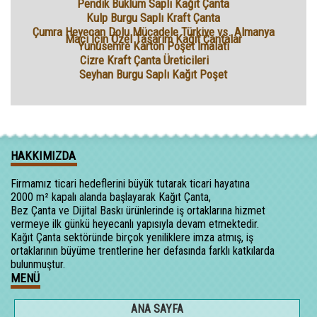
Pendik Büklüm Saplı Kağıt Çanta
Kulp Burgu Saplı Kraft Çanta
Çumra Heyecan Dolu Mücadele Türkiye vs. Almanya
Maçı İçin Özel Tasarım Kağıt Çantalar
Yunusemre Karton Poşet İmalatı
Cizre Kraft Çanta Üreticileri
Seyhan Burgu Saplı Kağıt Poşet
HAKKIMIZDA
Firmamız ticari hedeflerini büyük tutarak ticari hayatına
2000 m² kapalı alanda başlayarak Kağıt Çanta,
Bez Çanta ve Dijital Baskı ürünlerinde iş ortaklarına hizmet
vermeye ilk günkü heyecanlı yapısıyla devam etmektedir.
Kağıt Çanta sektöründe birçok yeniliklere imza atmış, iş
ortaklarının büyüme trentlerine her defasında farklı katkılarda
bulunmuştur.
MENÜ
ANA SAYFA