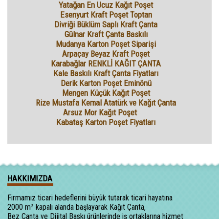
Yatağan En Ucuz Kağıt Poşet
Esenyurt Kraft Poşet Toptan
Divriği Büklüm Saplı Kraft Çanta
Gülnar Kraft Çanta Baskılı
Mudanya Karton Poşet Siparişi
Arpaçay Beyaz Kraft Poşet
Karabağlar RENKLİ KAĞIT ÇANTA
Kale Baskılı Kraft Çanta Fiyatları
Derik Karton Poşet Eminönü
Mengen Küçük Kağıt Poşet
Rize Mustafa Kemal Atatürk ve Kağıt Çanta
Arsuz Mor Kağıt Poşet
Kabataş Karton Poşet Fiyatları
HAKKIMIZDA
Firmamız ticari hedeflerini büyük tutarak ticari hayatına
2000 m² kapalı alanda başlayarak Kağıt Çanta,
Bez Çanta ve Dijital Baskı ürünlerinde iş ortaklarına hizmet