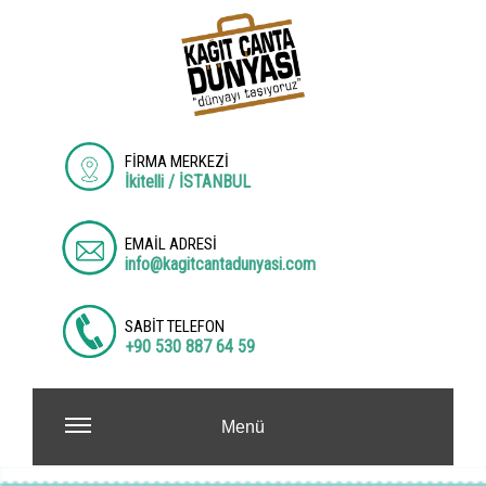
FİRMA MERKEZİ
İkitelli / İSTANBUL
EMAİL ADRESİ
info@kagitcantadunyasi.com
SABİT TELEFON
+90 530 887 64 59
Menü