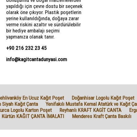
dönüşümlü ve doğal malzemelerden
yapıldığı için çevre dostu bir seçenek
olarak öne çıkıyor. Plastik poşetlerin
yerine kullanıldığında, doğaya zarar
verme riskini azaltır ve sürdürülebilir
bir hediye ambalajı seçimi
yapmanıza olanak tanır.
+90 216 232 23 45
info@kagitcantadunyasi.com
ehlivanköy En Ucuz Kağıt Poşet
Doğanhisar Logolu Kağıt Poşet
 Siyah Kağıt Çanta
Yenifakılı Mustafa Kemal Atatürk ve Kağıt Ça
urca Logolu Karton Poşet
Reyhanlı KRAFT KAGİT CANTA
Erg
Kürtün KAĞIT ÇANTA İMALATI
Menderes Kraft Çanta Baskılı