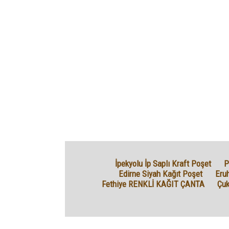
İpekyolu İp Saplı Kraft Poşet
P
Edirne Siyah Kağıt Poşet
Eruh
Fethiye RENKLİ KAĞIT ÇANTA
Çuk