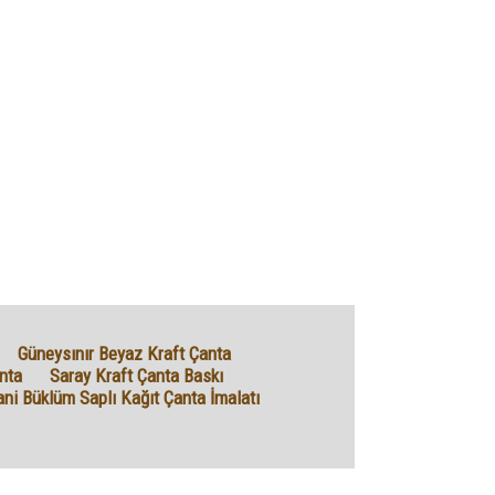
Güneysınır Beyaz Kraft Çanta
nta
Saray Kraft Çanta Baskı
ani Büklüm Saplı Kağıt Çanta İmalatı