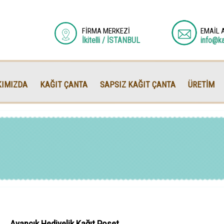
FİRMA MERKEZİ
EMAİL 
İkitelli / İSTANBUL
info@k
IMIZDA
KAĞIT ÇANTA
SAPSIZ KAĞIT ÇANTA
ÜRETİM
Ayancık Hediyelik Kağıt Poşet