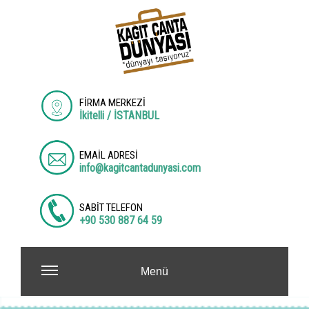
FİRMA MERKEZİ
İkitelli / İSTANBUL
EMAİL ADRESİ
info@kagitcantadunyasi.com
SABİT TELEFON
+90 530 887 64 59
Menü