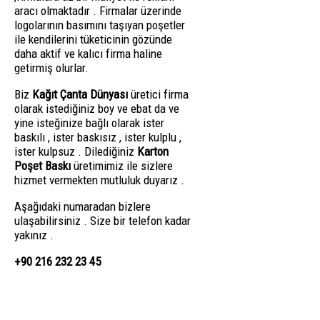
aracı olmaktadır . Firmalar üzerinde
logolarının basımını taşıyan poşetler
ile kendilerini tüketicinin gözünde
daha aktif ve kalıcı firma haline
getirmiş olurlar.
Biz
Kağıt Çanta Dünyası
üretici firma
olarak istediğiniz boy ve ebat da ve
yine isteğinize bağlı olarak ister
baskılı , ister baskısız , ister kulplu ,
ister kulpsuz . Dilediğiniz
Karton
Poşet Baskı
üretimimiz ile sizlere
hizmet vermekten mutluluk duyarız .
Aşağıdaki numaradan bizlere
ulaşabilirsiniz . Size bir telefon kadar
yakınız .
+90 216 232 23 45