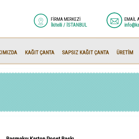
FİRMA MERKEZİ
EMAİL 
İkitelli / İSTANBUL
info@k
IMIZDA
KAĞIT ÇANTA
SAPSIZ KAĞIT ÇANTA
ÜRETİM
Başmakçı Karton Poşet Baskı