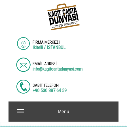
FİRMA MERKEZİ
İkitelli / İSTANBUL
EMAİL ADRESİ
info@kagitcantadunyasi.com
SABİT TELEFON
+90 530 887 64 59
Menü