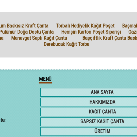
um Baskısız Kraft Çanta
Torbalı Hediyelik Kağıt Poşet
Başmakç
Pülümür Doğa Dostu Çanta
Hemşin Karton Poşet Siparişi
Gaz
ma
Manavgat Saplı Kağıt Çanta
Başçiftlik Kraft Çanta Baskı
Derebucak Kağıt Torba
MENÜ
ANA SAYFA
HAKKIMIZDA
KAĞIT ÇANTA
tur.
SAPSIZ KAĞIT ÇANTA
ÜRETİM