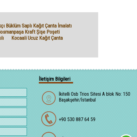
ı Büklüm Saplı Kağıt Çanta İmalatı
iosmanpaşa Kraft Şişe Poşeti
lı
Kocaali Ucuz Kağıt Çanta
İletişim Bilgileri
İkitelli Osb Trios Sitesi A blok No: 150
Başakşehir/İstanbul
+90 530 887 64 59