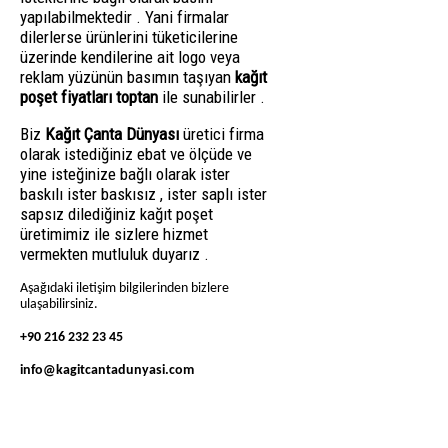
yapılabilmektedir . Yani firmalar
dilerlerse ürünlerini tüketicilerine
üzerinde kendilerine ait logo veya
reklam yüzünün basımın taşıyan
kağıt
poşet fiyatları toptan
ile sunabilirler .
Biz
Kağıt Çanta Dünyası
üretici firma
olarak istediğiniz ebat ve ölçüde ve
yine isteğinize bağlı olarak ister
baskılı ister baskısız , ister saplı ister
sapsız dilediğiniz kağıt poşet
üretimimiz ile sizlere hizmet
vermekten mutluluk duyarız .
Aşağıdaki iletişim bilgilerinden bizlere
ulaşabilirsiniz.
+90 216 232 23 45
info@kagitcantadunyasi.com