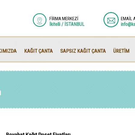
FİRMA MERKEZİ
EMAİL 
İkitelli / İSTANBUL
info@k
IMIZDA
KAĞIT ÇANTA
SAPSIZ KAĞIT ÇANTA
ÜRETİM
n
Boyabat Kağıt Poşet Fiyatları