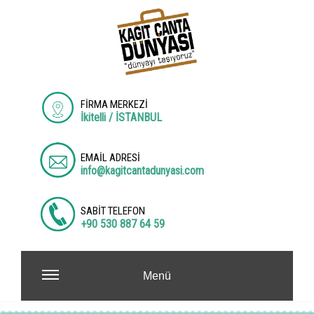
FİRMA MERKEZİ
İkitelli / İSTANBUL
EMAİL ADRESİ
info@kagitcantadunyasi.com
SABİT TELEFON
+90 530 887 64 59
Menü