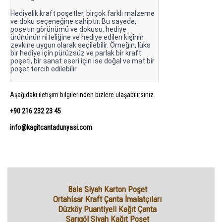
Hediyelik kraft poşetler, birçok farklı malzeme
ve doku seçeneğine sahiptir. Bu sayede,
poşetin görünümü ve dokusu, hediye
ürününün niteliğine ve hediye edilen kişinin
zevkine uygun olarak seçilebilir. Örneğin, lüks
bir hediye için pürüzsüz ve parlak bir kraft
poşeti, bir sanat eseri için ise doğal ve mat bir
poşet tercih edilebilir.
Aşağıdaki iletişim bilgilerinden bizlere ulaşabilirsiniz.
+90 216 232 23 45
info@kagitcantadunyasi.com
Bala Siyah Karton Poşet
Ortahisar Kraft Çanta İmalatçıları
Düzköy Puantiyeli Kağıt Çanta
Sarıgöl Siyah Kağıt Poşet