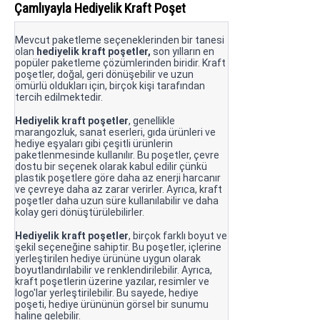
Çamlıyayla Hediyelik Kraft Poşet
Mevcut paketleme seçeneklerinden bir tanesi
olan
hediyelik kraft poşetler,
son yılların en
popüler paketleme çözümlerinden biridir. Kraft
poşetler, doğal, geri dönüşebilir ve uzun
ömürlü oldukları için, birçok kişi tarafından
tercih edilmektedir.
Hediyelik kraft poşetler
, genellikle
marangozluk, sanat eserleri, gıda ürünleri ve
hediye eşyaları gibi çeşitli ürünlerin
paketlenmesinde kullanılır. Bu poşetler, çevre
dostu bir seçenek olarak kabul edilir çünkü
plastik poşetlere göre daha az enerji harcanır
ve çevreye daha az zarar verirler. Ayrıca, kraft
poşetler daha uzun süre kullanılabilir ve daha
kolay geri dönüştürülebilirler.
Hediyelik kraft poşetler
, birçok farklı boyut ve
şekil seçeneğine sahiptir. Bu poşetler, içlerine
yerleştirilen hediye ürününe uygun olarak
boyutlandırılabilir ve renklendirilebilir. Ayrıca,
kraft poşetlerin üzerine yazılar, resimler ve
logo'lar yerleştirilebilir. Bu sayede, hediye
poşeti, hediye ürününün görsel bir sunumu
haline gelebilir.