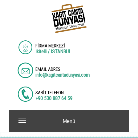
FİRMA MERKEZİ
İkitelli / İSTANBUL
EMAİL ADRESİ
info@kagitcantadunyasi.com
SABİT TELEFON
+90 530 887 64 59
Menü