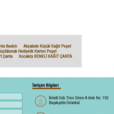
ta Baskılı
Akçakale Küçük Kağıt Poşet
üçlükonak Hediyelik Karton Poşet
ft Çanta
Kocaköy RENKLİ KAĞIT ÇANTA
İletişim Bilgileri
İkitelli Osb Trios Sitesi A blok No: 150
Başakşehir/İstanbul