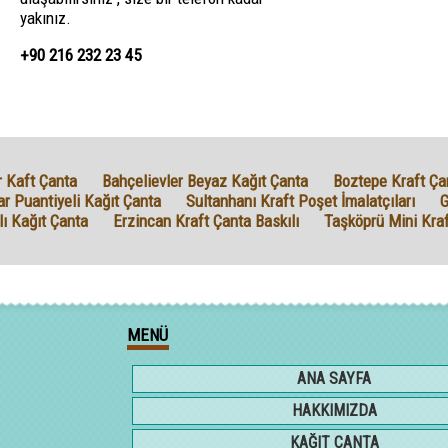
yakınız.
+90 216 232 23 45
 Kaft Çanta
Bahçelievler Beyaz Kağıt Çanta
Boztepe Kraft Çan
ar Puantiyeli Kağıt Çanta
Sultanhanı Kraft Poşet İmalatçıları
G
lı Kağıt Çanta
Erzincan Kraft Çanta Baskılı
Taşköprü Mini Kra
MENÜ
ANA SAYFA
HAKKIMIZDA
KAĞIT ÇANTA