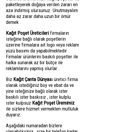
paketleyerek doğaya verilen zararı en
aza indirmiş olursunuz. Unutmayalım
daha az zarar daha uzun bir ömür
demek .
Kağıt Poşet Üreticileri
firmaların
isteğine bağlı olarak poşetlerin
üzerine firmalara ait logo veya reklam
yüzü basımı da yapabilmektedir .
Firmalar ürünlerini baskılı poşetler ile
halka sunarak az bir bütçe ile
reklamlarını yapmış olurlar .
Biz
Kağıt Çanta Dünyas
ı üretici firma
olarak istediğiniz boy ve ebat da ve
yine isteğinize bağlı olarak ister
baskılı ister baskısız , ister kulplu
ister kulpsuz
Kağıt Poşet Üremimiz
ile sizlere hizmet vermekten mutluluk
duyarız.
Aşağıdaki numaradan bizlere
ulaşabilirsiniz , size bir telefon kadar