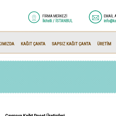
FİRMA MERKEZİ
EMAİL 
İkitelli / İSTANBUL
info@k
IMIZDA
KAĞIT ÇANTA
SAPSIZ KAĞIT ÇANTA
ÜRETİM
Çayırova Kağıt Poşet Üreticileri