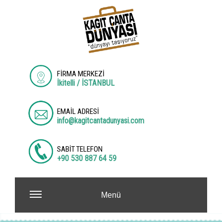
FİRMA MERKEZİ
İkitelli / İSTANBUL
EMAİL ADRESİ
info@kagitcantadunyasi.com
SABİT TELEFON
+90 530 887 64 59
Menü