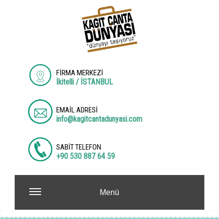
FİRMA MERKEZİ
İkitelli / İSTANBUL
EMAİL ADRESİ
info@kagitcantadunyasi.com
SABİT TELEFON
+90 530 887 64 59
Menü