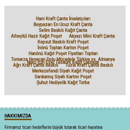
Hani Kraft Çanta İmalatçıları
Beypazarı En Ucuz Kraft Çanta
Selim Baskılı Kağıt Çanta
Altıeylül Hazır Kağıt Poşet
Akyazı Mini Kraft Çanta
Kepsut Baskılı Kraft Poşet
İnönü Toptan Karton Poşet
Hanönü Kağıt Poşet Fiyatları Toptan
Tomarza Heyecan Dolu Mücadele Türkiye vs. Almanya
Maçı İçin Özel Tasarım Kağıt Çantalar
Ağrı Kraft Çanta Baskılı
Tuzla Kraft Çanta Baskılı
Merkezefendi Siyah Kağıt Poşet
Sarıkamış Siyah Karton Poşet
Şuhut Hediyelik Kağıt Torba
HAKKIMIZDA
Firmamız ticari hedeflerini büyük tutarak ticari hayatına