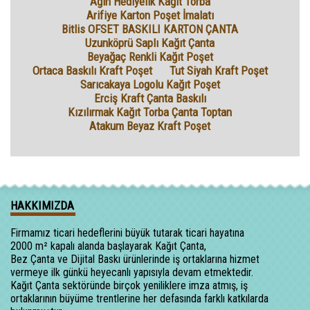
Ağın Hediyelik Kağıt Torba
Arifiye Karton Poşet İmalatı
Bitlis OFSET BASKILI KARTON ÇANTA
Uzunköprü Saplı Kağıt Çanta
Beyağaç Renkli Kağıt Poşet
Ortaca Baskılı Kraft Poşet
Tut Siyah Kraft Poşet
Sarıcakaya Logolu Kağıt Poşet
Erciş Kraft Çanta Baskılı
Kızılırmak Kağıt Torba Çanta Toptan
Atakum Beyaz Kraft Poşet
HAKKIMIZDA
Firmamız ticari hedeflerini büyük tutarak ticari hayatına
2000 m² kapalı alanda başlayarak Kağıt Çanta,
Bez Çanta ve Dijital Baskı ürünlerinde iş ortaklarına hizmet
vermeye ilk günkü heyecanlı yapısıyla devam etmektedir.
Kağıt Çanta sektöründe birçok yeniliklere imza atmış, iş
ortaklarının büyüme trentlerine her defasında farklı katkılarda