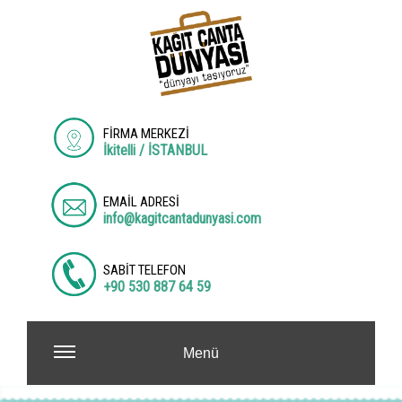
FİRMA MERKEZİ
İkitelli / İSTANBUL
EMAİL ADRESİ
info@kagitcantadunyasi.com
SABİT TELEFON
+90 530 887 64 59
Menü