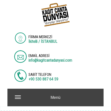
FİRMA MERKEZİ
İkitelli / İSTANBUL
EMAİL ADRESİ
info@kagitcantadunyasi.com
SABİT TELEFON
+90 530 887 64 59
Menü