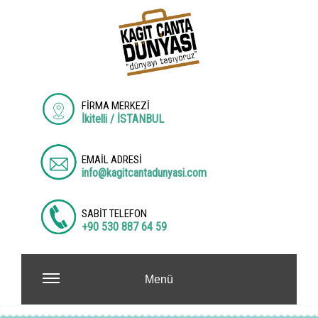
FİRMA MERKEZİ
İkitelli / İSTANBUL
EMAİL ADRESİ
info@kagitcantadunyasi.com
SABİT TELEFON
+90 530 887 64 59
Menü