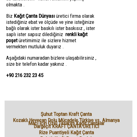
olmakta .
Biz
Kağıt Çanta Dünyası
üretici firma olarak
istediğiniz ebat ve ölçüde ve yine isteğinize
bağlı olarak ister baskılı ister baskısız , ister
saplı ister sapsız dilediğiniz
renkli kağıt
poşet
üretimimiz ile sizlere hizmet
vermekten mutluluk duyarız .
Aşağıdaki numaradan bizlere ulaşabilirsiniz ,
size bir telefon kadar yakınız .
+90 216 232 23 45
Şuhut Toptan Kraft Çanta
Kozaklı Heyecan Dolu Mücadele Türkiye vs. Almanya
Maçı İçin Özel Tasarım Kağıt Çantalar
Dargeçit KRAFT ÇANTA ÜRETİCİ
Rize Puantiyeli Kağıt Çanta