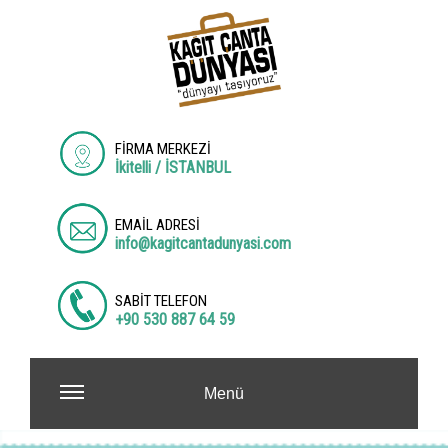
FİRMA MERKEZİ
İkitelli / İSTANBUL
EMAİL ADRESİ
info@kagitcantadunyasi.com
SABİT TELEFON
+90 530 887 64 59
Menü