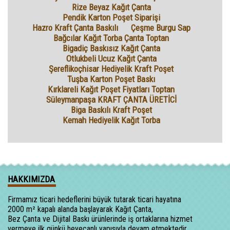
Rize Beyaz Kağıt Çanta
Pendik Karton Poşet Siparişi
Hazro Kraft Çanta Baskılı
Çeşme Burgu Sap
Bağcılar Kağıt Torba Çanta Toptan
Bigadiç Baskısız Kağıt Çanta
Otlukbeli Ucuz Kağıt Çanta
Şereflikoçhisar Hediyelik Kraft Poşet
Tuşba Karton Poşet Baskı
Kırklareli Kağıt Poşet Fiyatları Toptan
Süleymanpaşa KRAFT ÇANTA ÜRETİCİ
Biga Baskılı Kraft Poşet
Kemah Hediyelik Kağıt Torba
HAKKIMIZDA
Firmamız ticari hedeflerini büyük tutarak ticari hayatına
2000 m² kapalı alanda başlayarak Kağıt Çanta,
Bez Çanta ve Dijital Baskı ürünlerinde iş ortaklarına hizmet
vermeye ilk günkü heyecanlı yapısıyla devam etmektedir.