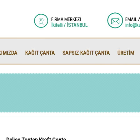
FİRMA MERKEZİ
EMAİL 
İkitelli / İSTANBUL
info@k
IMIZDA
KAĞIT ÇANTA
SAPSIZ KAĞIT ÇANTA
ÜRETİM
Delice Toptan Kraft Çanta