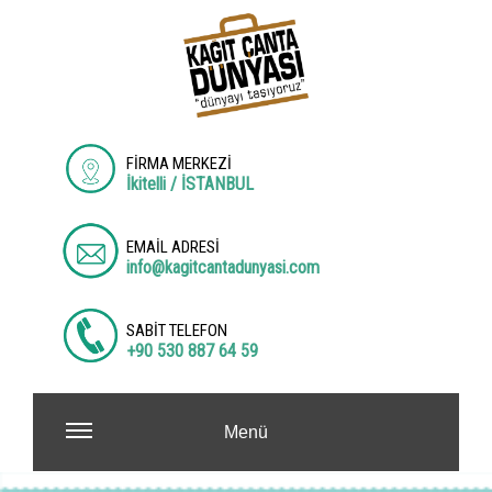
FİRMA MERKEZİ
İkitelli / İSTANBUL
EMAİL ADRESİ
info@kagitcantadunyasi.com
SABİT TELEFON
+90 530 887 64 59
Menü