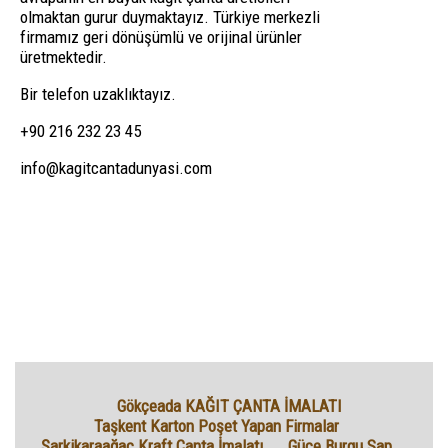
olmaktan gurur duymaktayız. Türkiye merkezli
firmamız geri dönüşümlü ve orijinal ürünler
üretmektedir.
Bir telefon uzaklıktayız.
+90 216 232 23 45
info@kagitcantadunyasi.com
Gökçeada KAĞIT ÇANTA İMALATI
Taşkent Karton Poşet Yapan Firmalar
Şarkikaraağaç Kraft Çanta İmalatı
Güce Burgu Sap