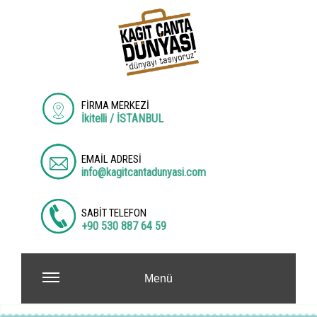
FİRMA MERKEZİ
İkitelli / İSTANBUL
EMAİL ADRESİ
info@kagitcantadunyasi.com
SABİT TELEFON
+90 530 887 64 59
Menü