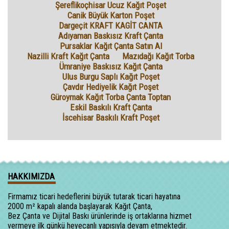
Şereflikoçhisar Ucuz Kağıt Poşet
Canik Büyük Karton Poşet
Dargeçit KRAFT KAGİT CANTA
Adıyaman Baskısız Kraft Çanta
Pursaklar Kağıt Çanta Satın Al
Nazilli Kraft Kağıt Çanta
Mazıdağı Kağıt Torba
Ümraniye Baskısız Kağıt Çanta
Ulus Burgu Saplı Kağıt Poşet
Çavdır Hediyelik Kağıt Poşet
Güroymak Kağıt Torba Çanta Toptan
Eskil Baskılı Kraft Çanta
İscehisar Baskılı Kraft Poşet
HAKKIMIZDA
Firmamız ticari hedeflerini büyük tutarak ticari hayatına
2000 m² kapalı alanda başlayarak Kağıt Çanta,
Bez Çanta ve Dijital Baskı ürünlerinde iş ortaklarına hizmet
vermeye ilk günkü heyecanlı yapısıyla devam etmektedir.