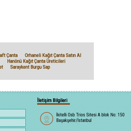
aft Çanta
Orhaneli Kağıt Çanta Satın Al
Hanönü Kağıt Çanta Üreticileri
et
Saraykent Burgu Sap
İletişim Bilgileri
İkitelli Osb Trios Sitesi A blok No: 150
Başakşehir/İstanbul