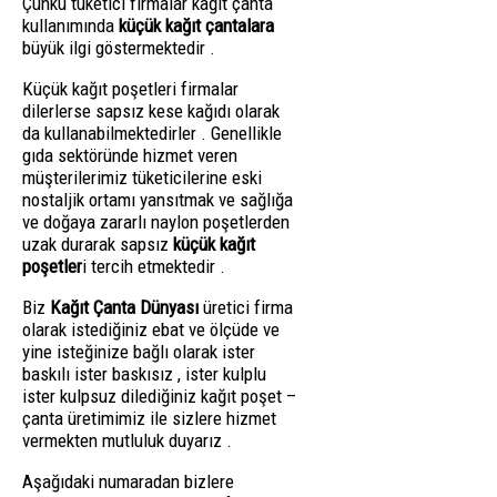
Çünkü tüketici firmalar kağıt çanta
kullanımında
küçük kağıt çantalara
büyük ilgi göstermektedir .
Küçük kağıt poşetleri firmalar
dilerlerse sapsız kese kağıdı olarak
da kullanabilmektedirler . Genellikle
gıda sektöründe hizmet veren
müşterilerimiz tüketicilerine eski
nostaljik ortamı yansıtmak ve sağlığa
ve doğaya zararlı naylon poşetlerden
uzak durarak sapsız
küçük kağıt
poşetler
i tercih etmektedir .
Biz
Kağıt Çanta Dünyası
üretici firma
olarak istediğiniz ebat ve ölçüde ve
yine isteğinize bağlı olarak ister
baskılı ister baskısız , ister kulplu
ister kulpsuz dilediğiniz kağıt poşet –
çanta üretimimiz ile sizlere hizmet
vermekten mutluluk duyarız .
Aşağıdaki numaradan bizlere