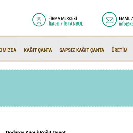
FİRMA MERKEZİ
EMAİL 
İkitelli / İSTANBUL
info@k
IMIZDA
KAĞIT ÇANTA
SAPSIZ KAĞIT ÇANTA
ÜRETİM
Dodurga Küçük Kağıt Poşet