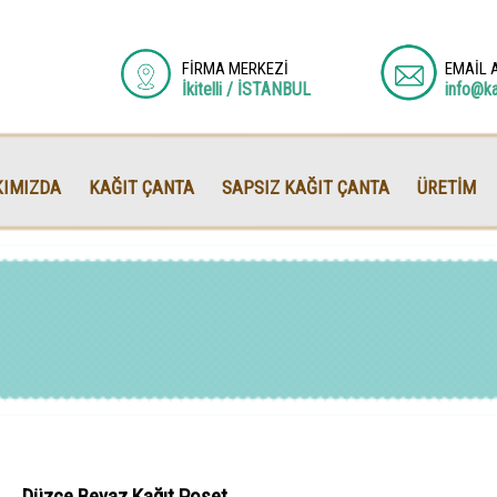
FİRMA MERKEZİ
EMAİL 
İkitelli / İSTANBUL
info@k
IMIZDA
KAĞIT ÇANTA
SAPSIZ KAĞIT ÇANTA
ÜRETİM
Düzce Beyaz Kağıt Poşet