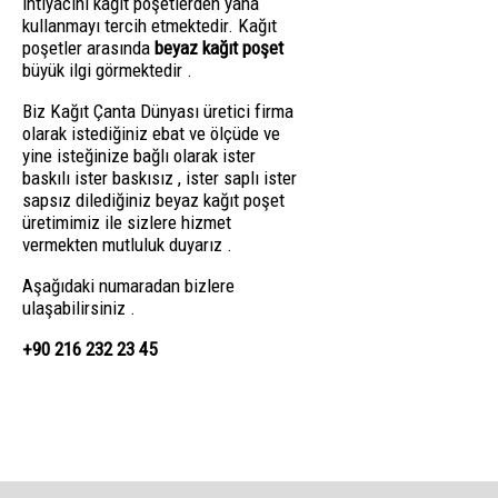
ihtiyacını kağıt poşetlerden yana
kullanmayı tercih etmektedir. Kağıt
poşetler arasında
beyaz kağıt poşet
büyük ilgi görmektedir .
Biz Kağıt Çanta Dünyası üretici firma
olarak istediğiniz ebat ve ölçüde ve
yine isteğinize bağlı olarak ister
baskılı ister baskısız , ister saplı ister
sapsız dilediğiniz beyaz kağıt poşet
üretimimiz ile sizlere hizmet
vermekten mutluluk duyarız .
Aşağıdaki numaradan bizlere
ulaşabilirsiniz .
+90 216 232 23 45