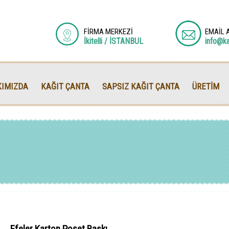
FİRMA MERKEZİ
EMAİL 
İkitelli / İSTANBUL
info@k
IMIZDA
KAĞIT ÇANTA
SAPSIZ KAĞIT ÇANTA
ÜRETİM
Efeler Karton Poşet Baskı