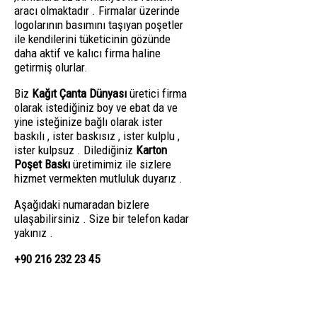
aracı olmaktadır . Firmalar üzerinde
logolarının basımını taşıyan poşetler
ile kendilerini tüketicinin gözünde
daha aktif ve kalıcı firma haline
getirmiş olurlar.
Biz
Kağıt Çanta Dünyası
üretici firma
olarak istediğiniz boy ve ebat da ve
yine isteğinize bağlı olarak ister
baskılı , ister baskısız , ister kulplu ,
ister kulpsuz . Dilediğiniz
Karton
Poşet Baskı
üretimimiz ile sizlere
hizmet vermekten mutluluk duyarız .
Aşağıdaki numaradan bizlere
ulaşabilirsiniz . Size bir telefon kadar
yakınız .
+90 216 232 23 45