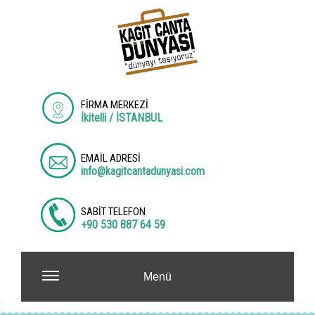
FİRMA MERKEZİ
İkitelli / İSTANBUL
EMAİL ADRESİ
info@kagitcantadunyasi.com
SABİT TELEFON
+90 530 887 64 59
Menü