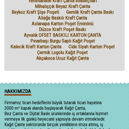
Yenimahalle Kraft Çanta İmalatçıları
Mihalıççık Beyaz Kraft Çanta
Beykoz Kraft Şişe Poşeti
Gemlik Kraft Çanta Baskı
Aliağa Baskılı Kraft Çanta
Aslanapa Karton Poşet Eminönü
Düzce Kraft Poşet Baskı
Ayvalık OFSET BASKILI KARTON ÇANTA
Pınarbaşı Burgu Saplı Kağıt Poşet
Kalecik Kraft Karton Çanta
Cide Siyah Karton Poşet
Çermik Logolu Kağıt Poşet
Akçakoca Ucuz Kağıt Çanta
HAKKIMIZDA
Firmamız ticari hedeflerini büyük tutarak ticari hayatına
2000 m² kapalı alanda başlayarak Kağıt Çanta,
Bez Çanta ve Dijital Baskı ürünlerinde iş ortaklarına hizmet
vermeye ilk günkü heyecanlı yapısıyla devam etmektedir.
Kağıt Çanta sektöründe birçok yeniliklere imza atmış, iş