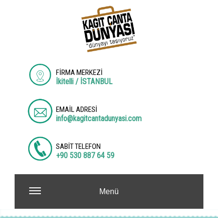
FİRMA MERKEZİ
İkitelli / İSTANBUL
EMAİL ADRESİ
info@kagitcantadunyasi.com
SABİT TELEFON
+90 530 887 64 59
Menü