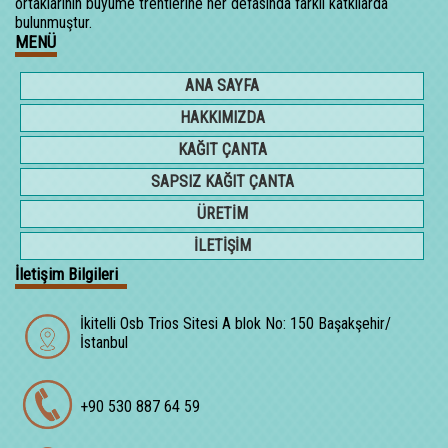
ortaklarının büyüme trentlerine her defasında farklı katkılarda
bulunmuştur.
MENÜ
ANA SAYFA
HAKKIMIZDA
KAĞIT ÇANTA
SAPSIZ KAĞIT ÇANTA
ÜRETİM
İLETİŞİM
İletişim Bilgileri
İkitelli Osb Trios Sitesi A blok No: 150 Başakşehir/
İstanbul
+90 530 887 64 59