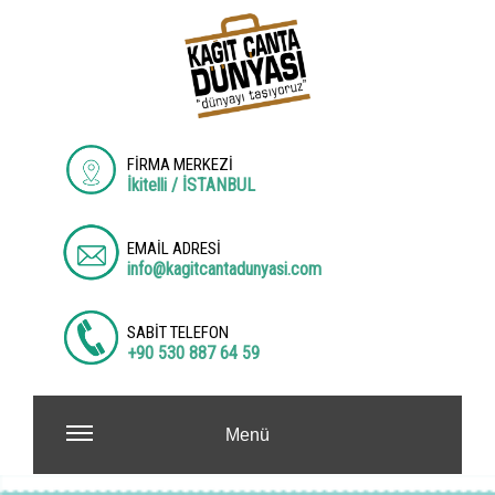
FİRMA MERKEZİ
İkitelli / İSTANBUL
EMAİL ADRESİ
info@kagitcantadunyasi.com
SABİT TELEFON
+90 530 887 64 59
Menü