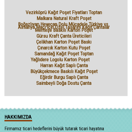
Vezirköprü Kağıt Poşet Fiyatları Toptan
Malkara Natural Kraft Poşet
Boğazlıyan Heyecan Dolu Mücadele Türkiye vs.
Almanya Maçı İçin Özel Tasarım Kağıt Çantalar
Menteşe Baskılı Karton Poşet
Gürsu Kraft Çanta Üreticileri
Çelikhan Karton Poşet Baskı
Çınarcık Karton Kutu Poşet
Samandağ Kağıt Poşet Toptan
Yağlıdere Logolu Karton Poşet
Harran Kağıt Saplı Çanta
Büyükçekmece Baskılı Kağıt Poşet
Eğirdir Burgu Saplı Çanta
Saimbeyli Doğa Dostu Çanta
HAKKIMIZDA
Firmamız ticari hedeflerini büyük tutarak ticari hayatına