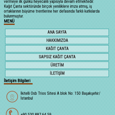
vermeye ilk günkü heyecanlı yapısıyla devam etmektedir.
Kağıt Çanta sektöründe birçok yeniliklere imza atmış, iş
ortaklarının büyüme trentlerine her defasında farklı katkılarda
bulunmuştur.
MENÜ
ANA SAYFA
HAKKIMIZDA
KAĞIT ÇANTA
SAPSIZ KAĞIT ÇANTA
ÜRETİM
İLETİŞİM
İletişim Bilgileri
İkitelli Osb Trios Sitesi A blok No: 150 Başakşehir/
İstanbul
+90 530 887 64 59