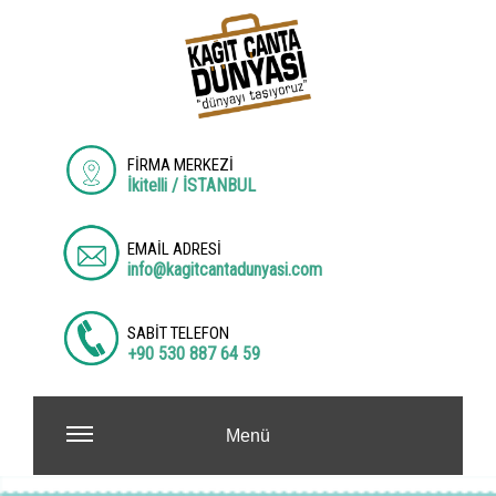
FİRMA MERKEZİ
İkitelli / İSTANBUL
EMAİL ADRESİ
info@kagitcantadunyasi.com
SABİT TELEFON
+90 530 887 64 59
Menü