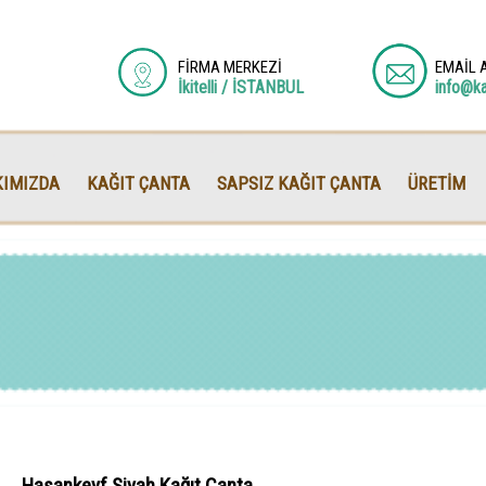
FİRMA MERKEZİ
EMAİL 
İkitelli / İSTANBUL
info@k
IMIZDA
KAĞIT ÇANTA
SAPSIZ KAĞIT ÇANTA
ÜRETİM
Hasankeyf Siyah Kağıt Çanta