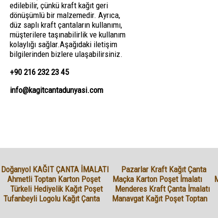
edilebilir, çünkü kraft kağıt geri
dönüşümlü bir malzemedir. Ayrıca,
düz saplı kraft çantaların kullanımı,
müşterilere taşınabilirlik ve kullanım
kolaylığı sağlar.Aşağıdaki iletişim
bilgilerinden bizlere ulaşabilirsiniz.
+90 216 232 23 45
info@kagitcantadunyasi.com
Doğanyol KAĞIT ÇANTA İMALATI
Pazarlar Kraft Kağıt Çanta
Ahmetli Toptan Karton Poşet
Maçka Karton Poşet İmalatı
M
Türkeli Hediyelik Kağıt Poşet
Menderes Kraft Çanta İmalatı
Tufanbeyli Logolu Kağıt Çanta
Manavgat Kağıt Poşet Toptan