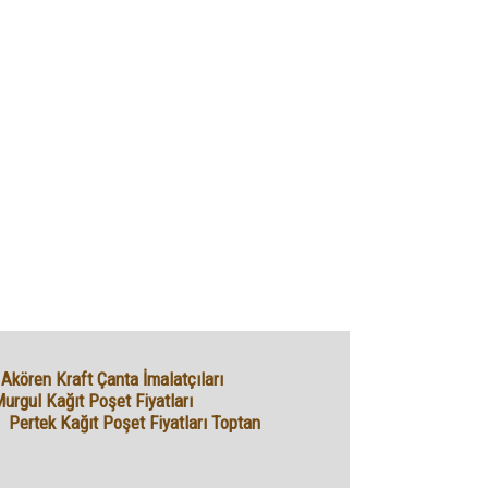
Akören Kraft Çanta İmalatçıları
urgul Kağıt Poşet Fiyatları
Pertek Kağıt Poşet Fiyatları Toptan