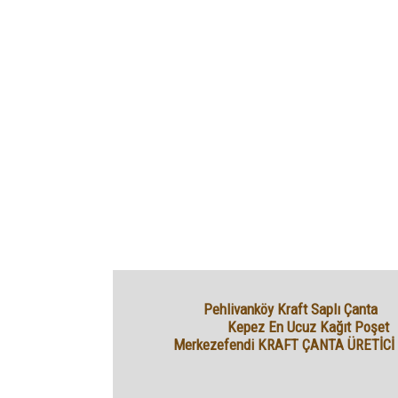
Pehlivanköy Kraft Saplı Çanta
Kepez En Ucuz Kağıt Poşet
Merkezefendi KRAFT ÇANTA ÜRETİCİ