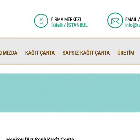
FİRMA MERKEZİ
EMAİL 
İkitelli / İSTANBUL
info@k
IMIZDA
KAĞIT ÇANTA
SAPSIZ KAĞIT ÇANTA
ÜRETİM
Hasköy Düz Saplı Kraft Çanta