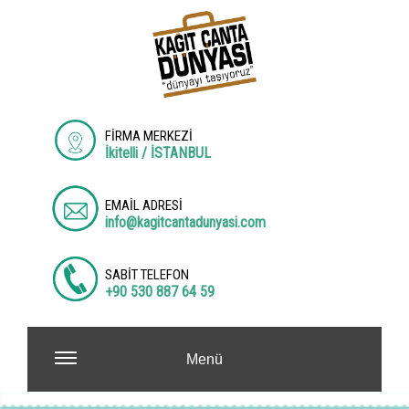
FİRMA MERKEZİ
İkitelli / İSTANBUL
EMAİL ADRESİ
info@kagitcantadunyasi.com
SABİT TELEFON
+90 530 887 64 59
Menü