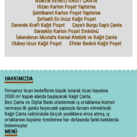
Asarcık RENKLİ KAĞIT ÇANTA
Hizan Karton Poşet Yaptırma
Şehitkamil Karton Poşet Yaptırma
Şefaatli En Ucuz Kağıt Poşet
Darende Kraft Kağıt Poşet
Çayırlı Burgu Saplı Çanta
Sarayköy Karton Poşet Eminönü
İskenderun Mustafa Kemal Atatürk ve Kağıt Çanta
Ulubey Ucuz Kağıt Poşet
Efeler Baskılı Kağıt Poşet
HAKKIMIZDA
Firmamız ticari hedeflerini büyük tutarak ticari hayatına
2000 m² kapalı alanda başlayarak Kağıt Çanta,
Bez Çanta ve Dijital Baskı ürünlerinde iş ortaklarına hizmet
vermeye ilk günkü heyecanlı yapısıyla devam etmektedir.
Kağıt Çanta sektöründe birçok yeniliklere imza atmış, iş
ortaklarının büyüme trentlerine her defasında farklı katkılarda
bulunmuştur.
MENÜ