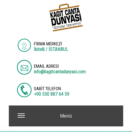
FİRMA MERKEZİ
İkitelli / İSTANBUL
EMAİL ADRESİ
info@kagitcantadunyasi.com
SABİT TELEFON
+90 530 887 64 59
Menü