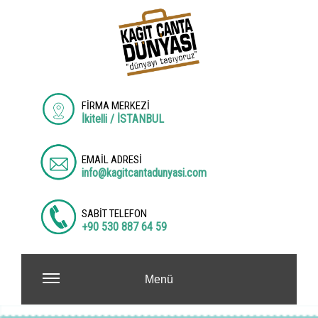
FİRMA MERKEZİ
İkitelli / İSTANBUL
EMAİL ADRESİ
info@kagitcantadunyasi.com
SABİT TELEFON
+90 530 887 64 59
Menü