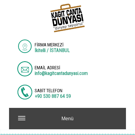
FİRMA MERKEZİ
İkitelli / İSTANBUL
EMAİL ADRESİ
info@kagitcantadunyasi.com
SABİT TELEFON
+90 530 887 64 59
Menü